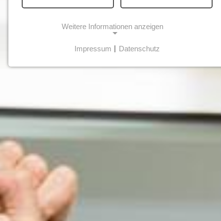
Weitere Informationen anzeigen
Impressum
|
Datenschutz
NOTWENDIGE COOKIES
Notwendige Cookies ermöglichen
grundlegende Funktionen und sind für die
einwandfreie Funktion der Website
erforderlich.
STATISTIK
Statistik Cookies erfassen Informationen
anonym. Diese Informationen helfen uns zu
verstehen, wie unsere Besucher unsere
Website nutzen.