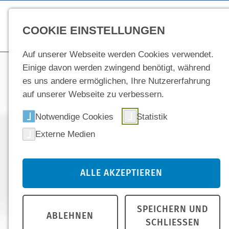
Skip to main content
COOKIE EINSTELLUNGEN
Auf unserer Webseite werden Cookies verwendet.
Einige davon werden zwingend benötigt, während
Josip Juraj Strossmayer Universität i
es uns andere ermöglichen, Ihre Nutzererfahrung
Medizin s
auf unserer Webseite zu verbessern.
Notwendige Cookies
Statistik
ohne NC
Externe Medien
Deutschsprachiger S
ALLE AKZEPTIEREN
Kontakt aufnehmen
SPEICHERN UND
ABLEHNEN
SCHLIESSEN