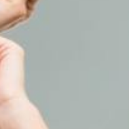
Matomo
Name:
_pk_*.*
Anbieter:
Matomo
Zweck:
Cookie von Matomo für Website-
Analysen. Erzeugt statistische
Daten darüber, wie der Besucher
die Website nutzt.
Cookie
Laufzeit:
13 Monate