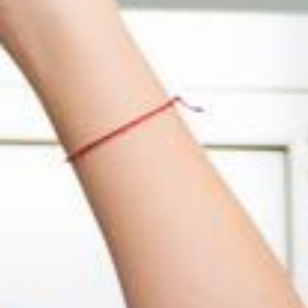
EXTERNE MEDIEN
Wir verwenden auf unserer Website externe
Inhalte (z.B. Google Maps, YouTube), um
Ihnen zusätzliche Informationen anzubieten.
Google Maps
Anbieter:
Google
Zweck:
Darstellung der Google Maps
Karte
Cookie
Laufzeit:
6 Monate