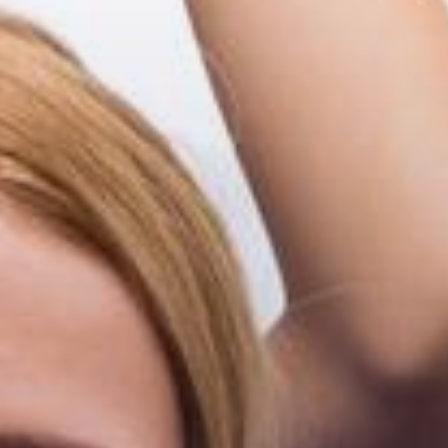
YouTube
Anbieter:
Google Ireland Limited, Gordon
House, Barrow Street Dublin 4
Irland
Zweck:
Wird verwendet, um YouTube-
Inhalte zu entsperren.