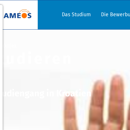
Das Studium
Die Bewerb
n Osijek
tudieren
tudiengang in Kroatien